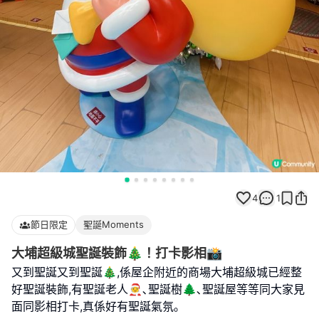
4
1
節日限定
聖誕Moments
大埔超級城聖誕裝飾🎄！打卡影相📸
又到聖誕又到聖誕🎄,係屋企附近的商場大埔超級城已經整
好聖誕裝飾,有聖誕老人🧑‍🎄､聖誕樹🌲､聖誕屋等等同大家見
面同影相打卡,真係好有聖誕氣氛｡