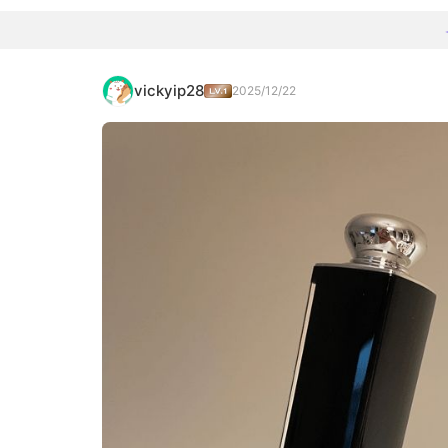
vickyip28
2025/12/22