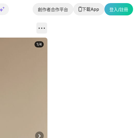
下載App
創作者合作平台
登入/註冊
1
/
4