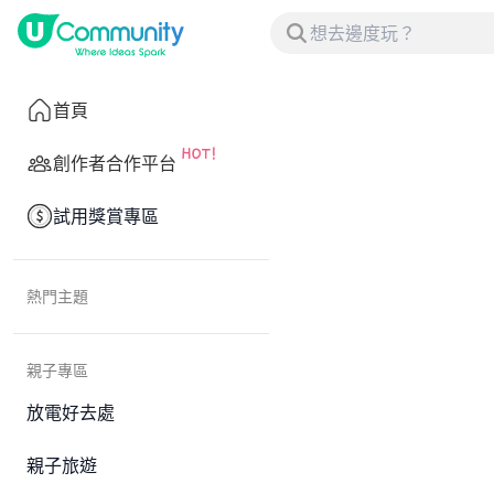
首頁
創作者合作平台
試用獎賞專區
熱門主題
親子專區
放電好去處
親子旅遊