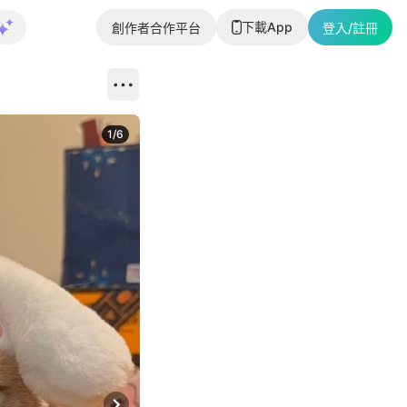
下載App
創作者合作平台
登入/註冊
1
/
6