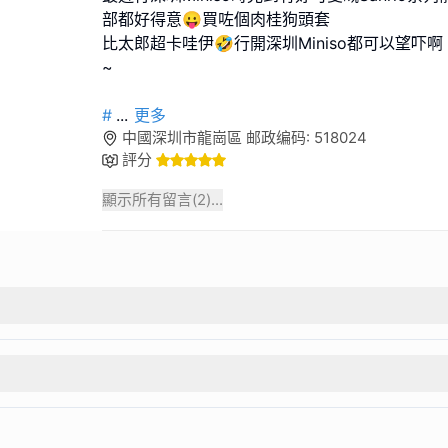
部都好得意😛買咗個肉桂狗頭套
比太郎超卡哇伊🤣行開深圳Miniso都可以望吓啊
~
#
...
更多
中國深圳市龍崗區 邮政编码: 518024
評分
顯示所有留言(
2
)...