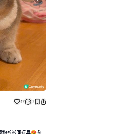
Next slide
17
2
列寵物衫衫同玩具😍全