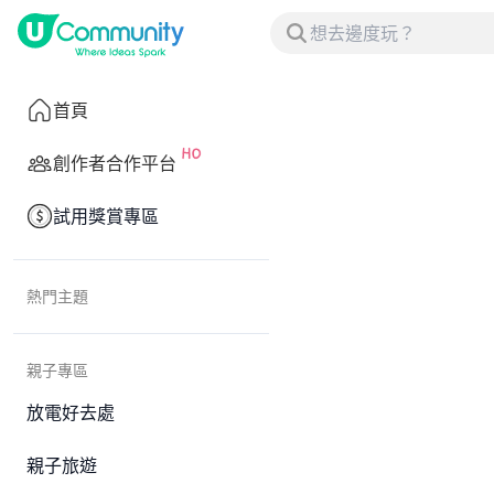
首頁
創作者合作平台
試用獎賞專區
熱門主題
親子專區
放電好去處
親子旅遊