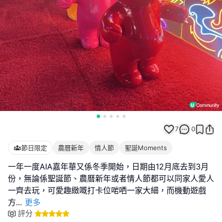
7
0
節日限定
農曆新年
情人節
聖誕Moments
一年一度AIA嘉年華又係冬季開始，日期由12月底去到3月
份，無論係聖誕節、農曆新年或者情人節都可以同家人愛人
一齊去玩，可愛趣緻嘅打卡位啱哂一家大細，而機動遊戲
方
...
更多
評分