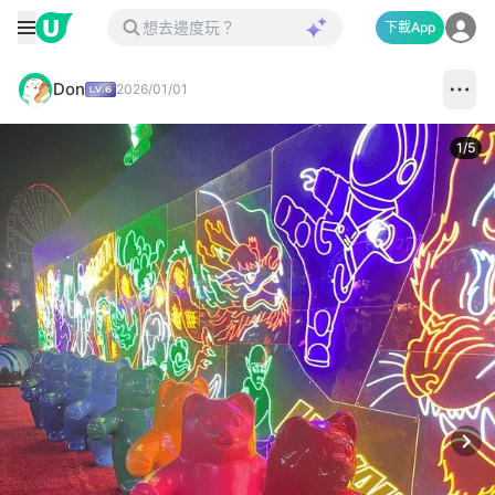
下載App
Don
2026/01/01
1
/
5
Next