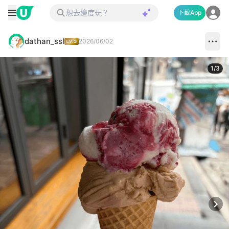
下載App
dathan_ssl
2026/06/02
1
/
3
Next