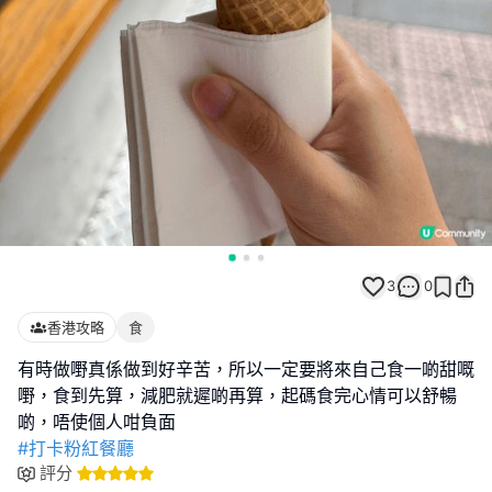
3
0
香港攻略
食
有時做嘢真係做到好辛苦，所以一定要將來自己食一啲甜嘅
嘢，食到先算，減肥就遲啲再算，起碼食完心情可以舒暢
#打卡粉紅餐廳
評分