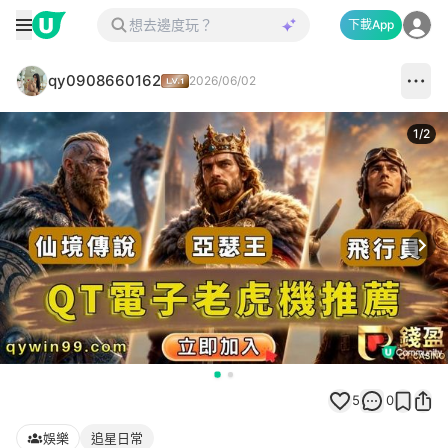
下載App
qy0908660162
2026/06/02
1
/
2
Next
5
0
娛樂
追星日常