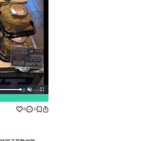
Unmute
Fullscreen
6
0