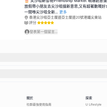
🎂 尖沙咀新發現!Friendship Market 萌爆
放假帶小朋友去尖沙咀搵新意思,又有超著數嘅好
一間喺尖沙咀全新
...
更多
香港尖沙咀亞士厘道亞士厘道20號港鐵尖東站
評分
發表第一個留言...
關於
探索
社群最強使用指南
U Lifestyle