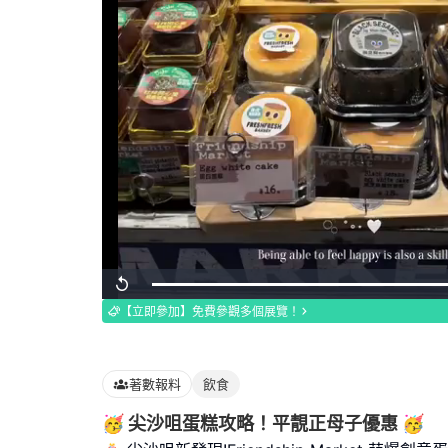
Loaded
:
Replay
100.00%
【立即參加】免費參觀多個展覽！
著數報料
飲食
🥳 尖沙咀蛋糕攻略！平靚正母子優惠 🥳