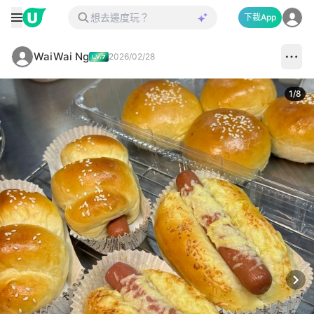
下載App
WaiWai Ng
2026/02/28
1
/
8
Next