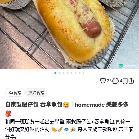
23
4
食譜
烘焙食譜
自家製腸仔包·吞拿魚包😋｜homemade 樂趣多多
🎒
和同一班朋友一起出去學整 兩款腸仔包+吞拿魚包,真係一
個好玩又好味的活動 🌭🥖🐟🎉 每人完成三款麵包,帶回家
分享｡