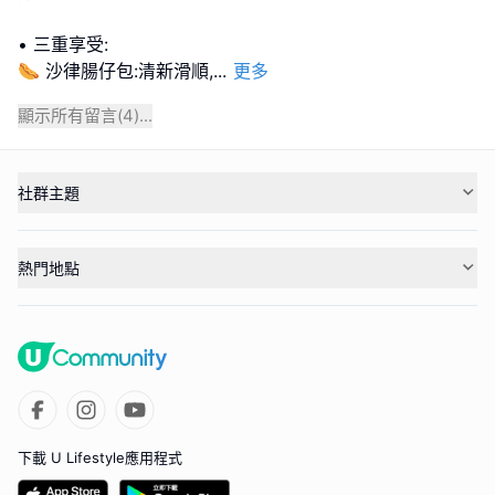
• 三重享受:
🌭 沙律腸仔包:清新滑順,
...
更多
顯示所有留言(
4
)...
社群主題
熱門地點
下載 U Lifestyle應用程式