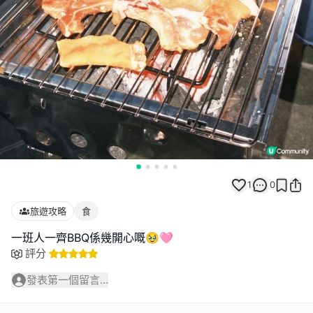
1
0
旅遊攻略
食
一班人一齊BBQ係幾開心嘅🥹🩷
評分
發表第一個留言...