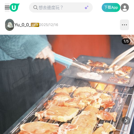
下載App
Yu_0_0_
2025/12/16
1
/
5
Next