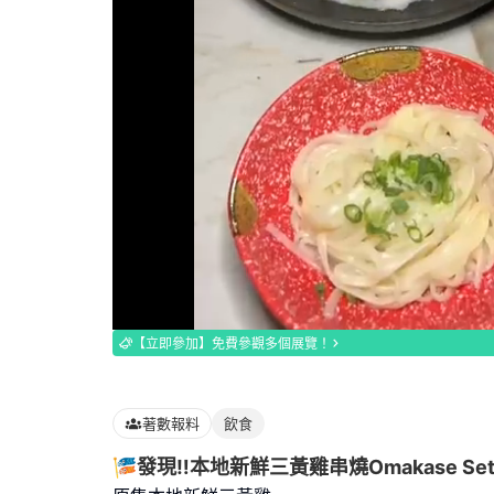
Loaded
:
100.00%
【立即參加】免費參觀多個展覽！
著數報料
飲食
🎏發現‼️本地新鮮三黃雞串燒Omakase Set