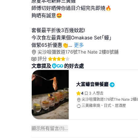
原隻本地新鮮三黃雞
師傅切好晒俾你過目介紹完先即燒🔥
夠晒有誠意🤩
套餐最平折後3百幾蚊起!
今次食左最貴果個Omakase Set｢蠔｣
做緊65折優惠👏
...
更多
尖沙咀彌敦道176號The Nate 2樓B號舖
評分
文章提及
的好去處
大富蠔音樂餐廳
4
3
人想去
尖沙咀彌敦道176號The Nate 2
三黃雞串燒、日式、居酒屋
顯示所有留言(
1
)...