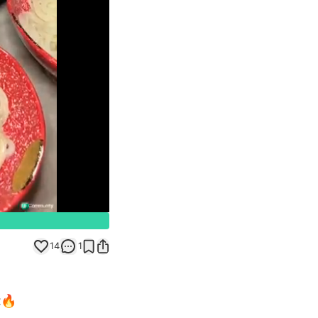
Unmute
14
1
🔥