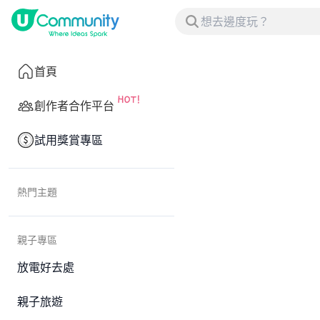
首頁
創作者合作平台
試用獎賞專區
熱門主題
親子專區
放電好去處
親子旅遊