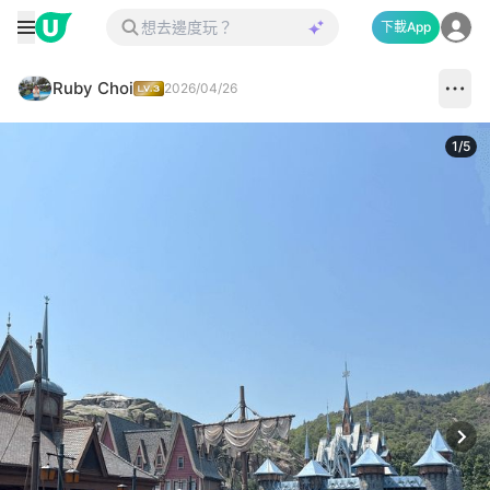
下載App
Ruby Choi
2026/04/26
1
/
5
Next