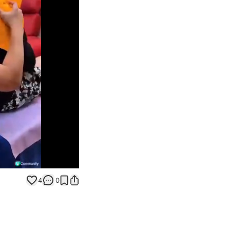
Unmute
4
0