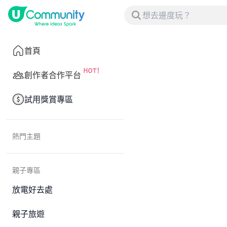
首頁
創作者合作平台
試用獎賞專區
熱門主題
親子專區
放電好去處
親子旅遊