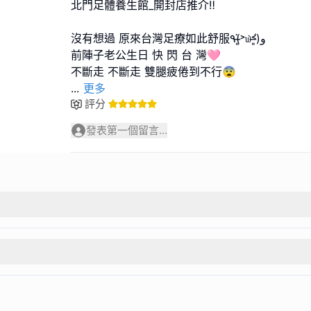
北門足體養生館_開封店推介‼️
沒有想過 原來台灣足療如此舒服٩(˃̶͈̀௰˂̶͈́)و
前陣子老公生日 快 閃 台 灣🩷
...
更多
評分
發表第一個留言...