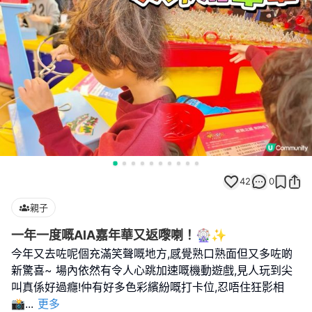
42
0
親子
一年一度嘅AIA嘉年華又返嚟喇！🎡✨
今年又去咗呢個充滿笑聲嘅地方,感覺熟口熟面但又多咗啲
新驚喜~ 場內依然有令人心跳加速嘅機動遊戲,見人玩到尖
叫真係好過癮!仲有好多色彩繽紛嘅打卡位,忍唔住狂影相
📸
...
更多