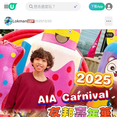
下載App
Lokman
2025/12/30
1
/
10
Next