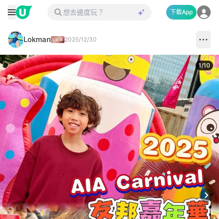
下載App
Lokman
2025/12/30
1
/
10
Next