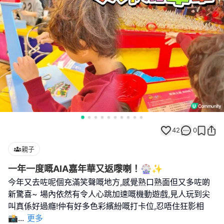
42
0
親子
一年一度嘅AIA嘉年華又返嚟喇！🎡✨
今年又去咗呢個充滿笑聲嘅地方,感覺熟口熟面但又多咗啲
新驚喜~ 場內依然有令人心跳加速嘅機動遊戲,見人玩到尖
叫真係好過癮!仲有好多色彩繽紛嘅打卡位,忍唔住狂影相
📸
...
更多