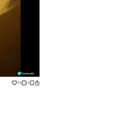
Unmute
21
0
!