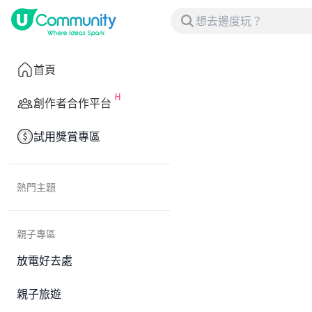
首頁
創作者合作平台
試用獎賞專區
熱門主題
親子專區
放電好去處
親子旅遊