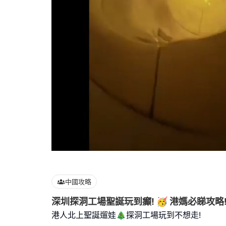
Loaded
:
100.00%
中國攻略
深圳探洞工場聖誕玩到癲! 🥳 港媽必睇攻略
港人北上聖誕遛娃🎄探洞工場玩到不想走!