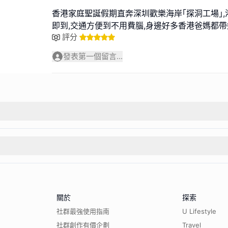
香港家庭聖誕假期直奔深圳歡樂海岸｢探洞工場｣
即到,交通方便到不用費腦,身邊好多香港爸媽都
評分
發表第一個留言...
關於
探索
社群最強使用指南
U Lifestyle
社群創作有價企劃
Travel