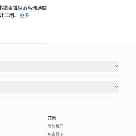
,港鐵東鐵線落馬洲過關
帶娃二刷
...
更多
其他
關於我們
免責聲明