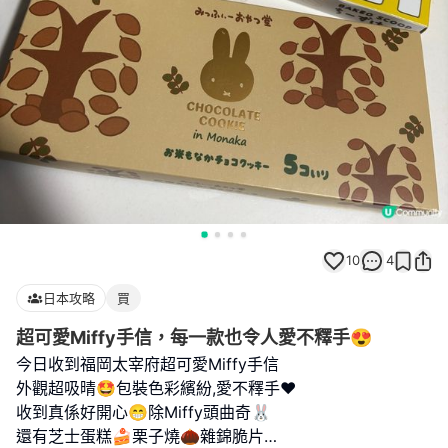
10
4
日本攻略
買
超可愛Miffy手信，每一款也令人愛不釋手😍
今日收到福岡太宰府超可愛Miffy手信
外觀超吸晴🤩包裝色彩繽紛,愛不釋手❤️
收到真係好開心😁除Miffy頭曲奇🐰
還有芝士蛋糕🍰栗子燒🌰雜錦脆片…