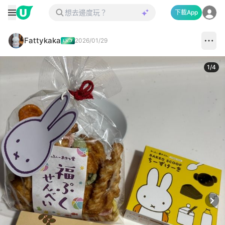
下載App
Fattykaka
2026/01/29
1
/
4
Next