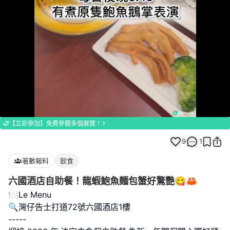
Loaded
:
Unmute
100.00%
【立即參加】免費參觀多個展覽！
9
1
著數報料
飲食
六國酒店自助餐！龍蝦鮑魚麵包蟹好驚艷😋🦀
🍽️Le Menu
🔍灣仔告士打道72號六國酒店1樓
-----