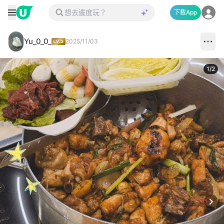
下載App
Yu_0_0_
2025/11/03
1
/
2
Next