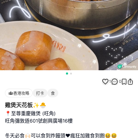
1
0
香港攻略
打卡
食
雞煲天花板✨🐣
📍至尊重慶雞煲 (旺角)
旺角彌敦道601號創興廣場16樓
冬天必食🙌🏻可以食到炸饅頭❤️瘋狂加雞食到飽😆😆