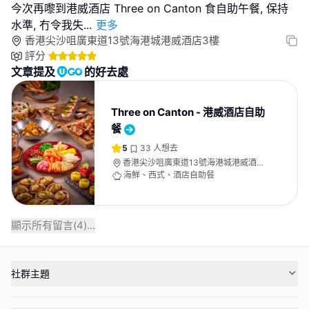
今次再嚟到港威酒店 Three on Canton 食自助午餐, 保持
水準, 冇令我失
...
更多
香港尖沙咀廣東道13號海港城港威酒店3樓
評分
文章提及
的好去處
Three on Canton - 港威酒店自助
餐
5
33
人想去
香港尖沙咀廣東道13號海港城港威酒店
3樓
海鮮、西式、酒店自助餐
顯示所有留言(
4
)...
社群主題