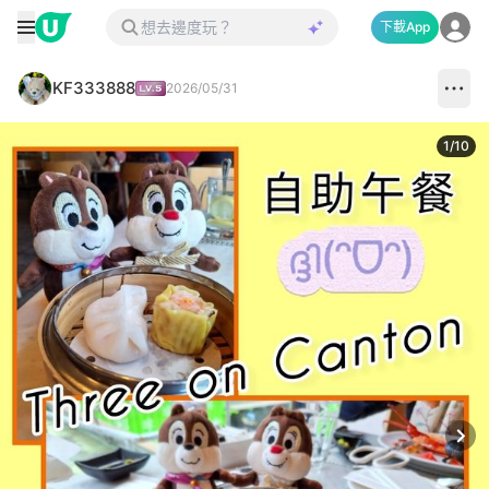
下載App
KF333888
2026/05/31
1
/
10
Next