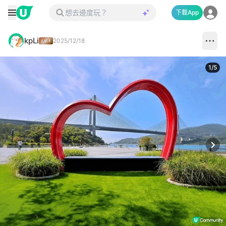
下載App
kpLi
2025/12/18
1
/
5
Next