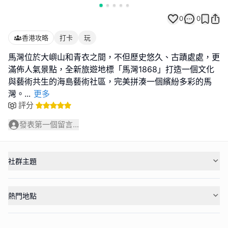
0
0
香港攻略
打卡
玩
馬灣位於大嶼山和青衣之間，不但歷史悠久、古蹟處處，更
滿佈人氣景點，全新旅遊地標「馬灣1868」打造一個文化
與藝術共生的海島藝術社區，完美拼湊一個繽紛多彩的馬
灣。
...
更多
評分
發表第一個留言...
社群主題
熱門地點