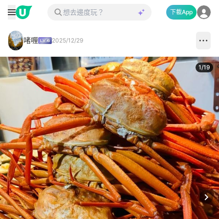
下載App
啫喱
2025/12/29
1
/
19
Next