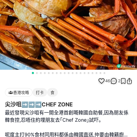
46
2
香港攻略
打卡
食
尖沙咀➡️➡️➡️CHEF ZONE
最近發現尖沙咀有一間全港首創嘅韓國自助餐,因為朋友係
韓食控,忍唔住約埋朋友去｢Chef Zone｣試吓｡
呢度主打90%食材同用料都係由韓國直送,仲要由韓籍廚
...