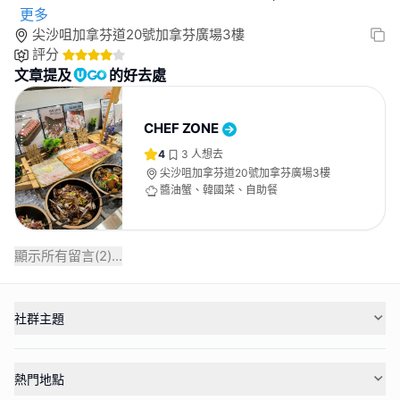
更多
尖沙咀加拿芬道20號加拿芬廣場3樓
評分
文章提及
的好去處
CHEF ZONE
4
3
人想去
尖沙咀加拿芬道20號加拿芬廣場3樓
醬油蟹、韓國菜、自助餐
顯示所有留言(
2
)...
社群主題
熱門地點