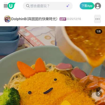
下載App
DolphinB(與囡囡的快樂時光）
2025/12/16
1
/
8
Next