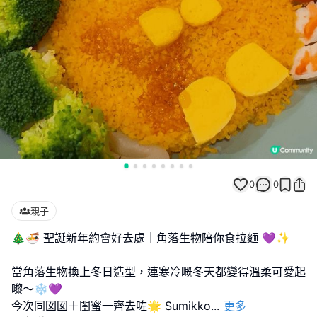
0
0
親子
🎄🍜 聖誕新年約會好去處｜角落生物陪你食拉麵 💜✨
當角落生物換上冬日造型，連寒冷嘅冬天都變得溫柔可愛起
嚟～❄️💜
今次同囡囡＋閨蜜一齊去咗🌟 Sumikko
...
更多