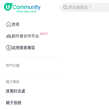
首頁
創作者合作平台
試用獎賞專區
熱門主題
親子專區
放電好去處
親子旅遊