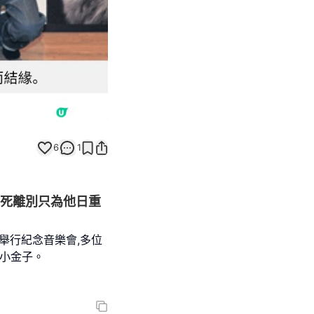
6
1
生死離別只為他日重
舉行紀念音樂會,多位
孀小金子。