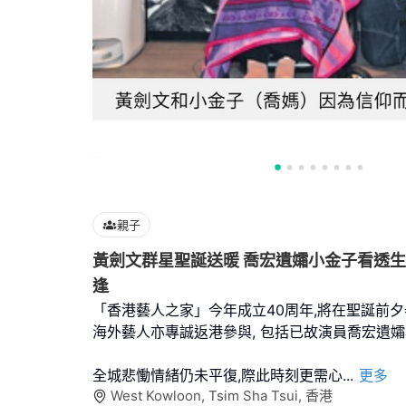
親子
黃劍文群星聖誕送暖 喬宏遺孀小金子看透
逢
「香港藝人之家」今年成立40周年,將在聖誕前夕
海外藝人亦專誠返港參與, 包括已故演員喬宏遺
全城悲慟情緒仍未平復,際此時刻更需心
...
更多
West Kowloon, Tsim Sha Tsui, 香港