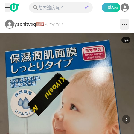
下載App
yachitvxq
2025/12/17
1
/
4
Next