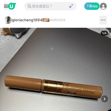
下載App
gloriacheng1994
2025/12/23
1
/
4
Next