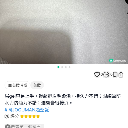
0
0
美妝時尚
美妝
眉gel容易上手，輕鬆把眉毛染淺，持久力不錯；眼線筆防
#同JOGUMAN過聖誕
評分
發表第一個留言...