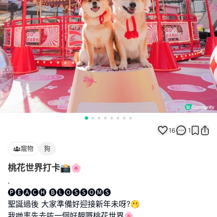
16
1
寵物
狗
桃花世界打卡📸🌸
.
🅟🅔🅐🅒🅗 🅑🅛🅞🅢🅢🅞🅜🅢
聖誕過後 大家準備好迎接新年未呀?🫢
我哋率先去咗一個好靚嘅桃花世界🌸