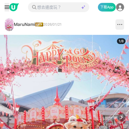
下載App
MaruNami
2026/01/21
1
/
8
Next