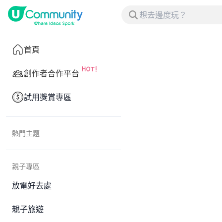
首頁
創作者合作平台
試用獎賞專區
熱門主題
親子專區
放電好去處
親子旅遊