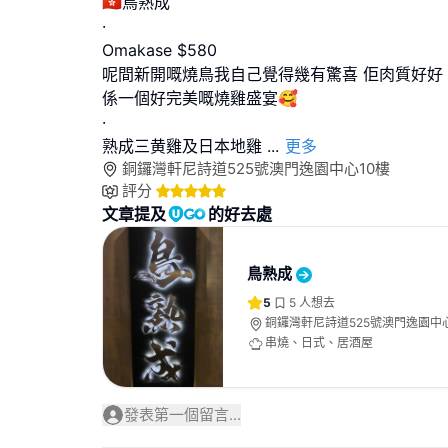
🇭🇰鳥熟成
·
Omakase $580
呢間新開嘅燒鳥我自己覺得幾有驚喜 佢肉質好好
係一個好完美嘅燒雞盛宴🥰
·
熟成三黄雞及日本地雞
...
更多
銅鑼灣軒尼詩道525號澳門逸園中心10樓
評分
文章提及
的好去處
鳥熟成
5
5
人想去
銅鑼灣軒尼詩道525號澳門逸園中心
串燒、日式、居酒屋
發表第一個留言...