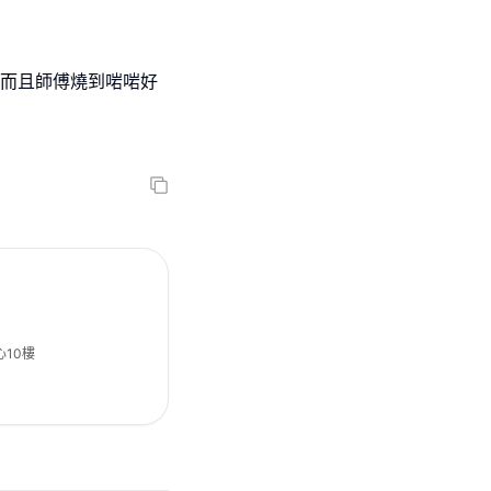
 而且師傅燒到啱啱好
10樓