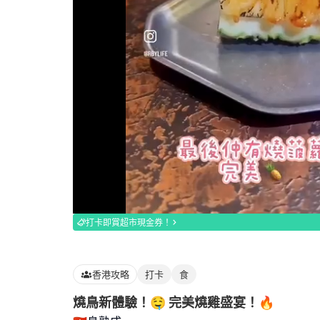
Loaded
:
100.00%
打卡即賞超市現金券！
香港攻略
打卡
食
燒鳥新體驗！🤤 完美燒雞盛宴！🔥