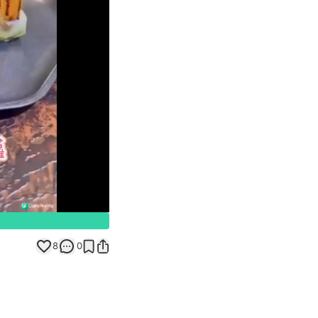
Unmute
8
0