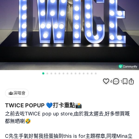
4
1
演唱會
TWICE POPUP 💙打卡重點📸
之前去咗TWICE pop up store,由於我太遲去,好多想買嘅
都無晒喇🤣
C先生手氣好幫我扭蛋抽到this is for主題襟章,同埋Mina立