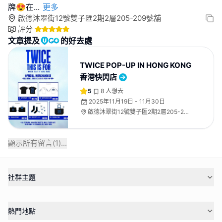
牌😍在
...
更多
啟德沐翠街12號雙子匯2期2層205-209號舖
評分
文章提及
的好去處
TWICE POP-UP IN HONG KONG
香港快閃店
5
8
人想去
2025年11月19日 - 11月30日
啟德沐翠街12號雙子匯2期2層205-209
號舖
顯示所有留言(
1
)...
社群主題
熱門地點