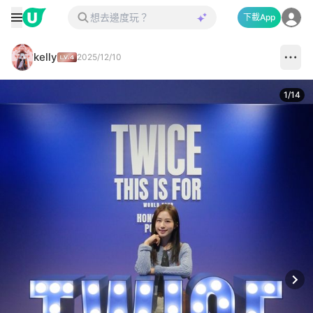
下載App
kelly
2025/12/10
1
/
14
Next