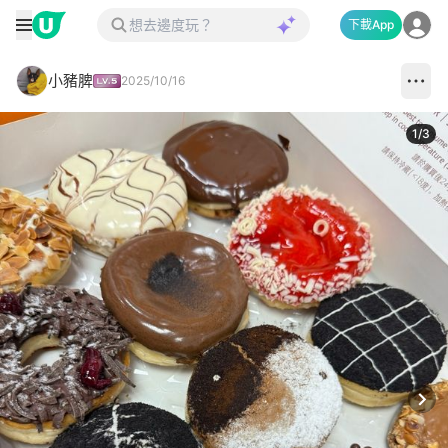
下載App
小豬脾
2025/10/16
1
/
3
Next