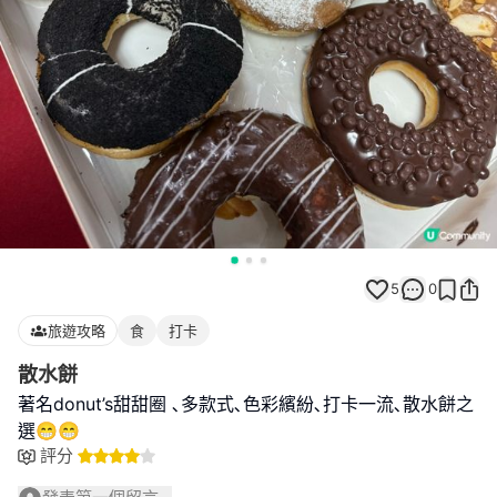
5
0
旅遊攻略
食
打卡
散水餅
著名donut’s甜甜圈 ､多款式､色彩繽紛､打卡一流､散水餅之
選😁😁
評分