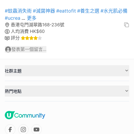
#蚊蟲消失術
#滅菌神器
#eattofit
#養生之選
#水光肌必備
#ucrea
...
更多
香港屯門湖翠路168-236號
人均消費
HK$
60
評分
發表第一個留言...
社群主題
熱門地點