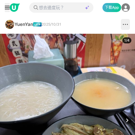
下載App
YuenYan
2025/10/31
1
/
4
Next