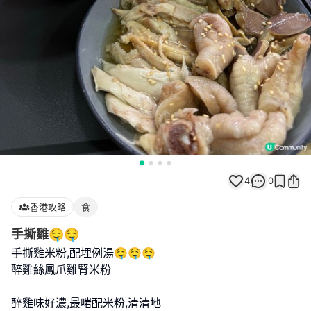
4
0
香港攻略
食
手撕雞🤤🤤
手撕雞米粉,配埋例湯🤤🤤🤤
醉雞絲鳳爪雞腎米粉
醉雞味好濃,最啱配米粉,清清地