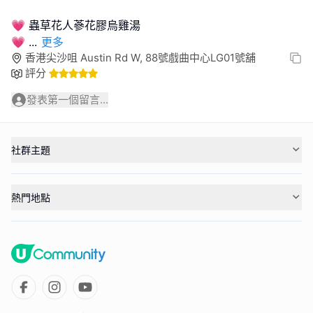
💗 蟲草花人蔘花膠烏雞湯
💗
...
更多
香港尖沙咀 Austin Rd W, 88號戲曲中心LG01號舖
評分
發表第一個留言...
社群主題
熱門地點