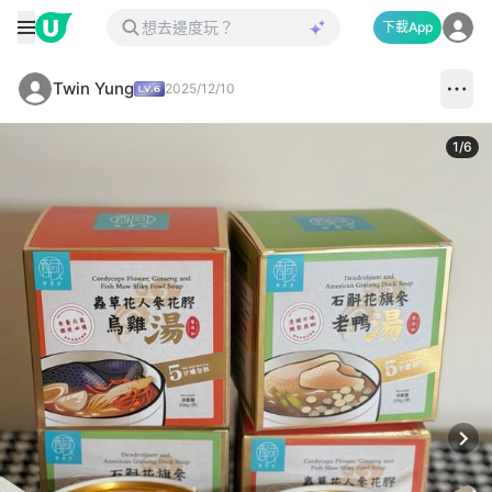
下載App
Twin Yung
2025/12/10
1
/
6
Next