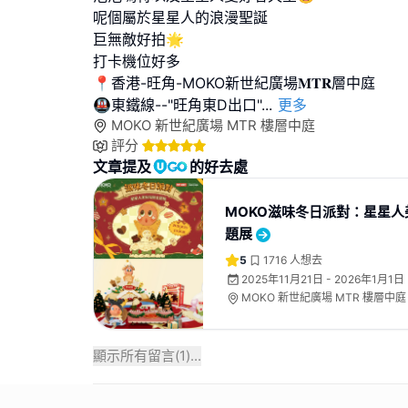
呢個屬於星星人的浪漫聖誕
巨無敵好拍🌟
打卡機位好多
📍香港-旺角-MOKO新世紀廣場𝐌𝐓𝐑層中庭
🚇東鐵線--"旺角東D出口"
...
更多
MOKO 新世紀廣場 MTR 樓層中庭
評分
文章提及
的好去處
MOKO滋味冬日派對：星星人
題展
5
1716
人想去
2025年11月21日 - 2026年1月1日
MOKO 新世紀廣場 MTR 樓層中庭
顯示所有留言(
1
)...