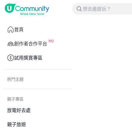
首頁
創作者合作平台
試用獎賞專區
熱門主題
親子專區
放電好去處
親子旅遊