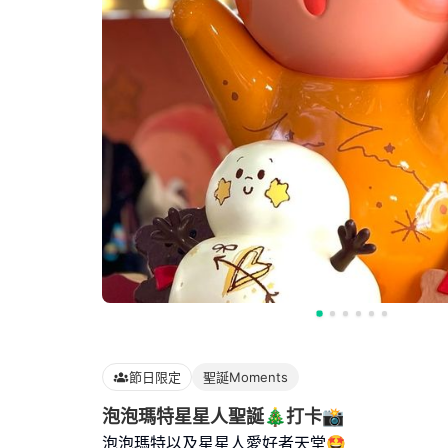
節日限定
聖誕Moments
泡泡瑪特星星人聖誕🎄打卡📸
泡泡瑪特以及星星人愛好者天堂🤩