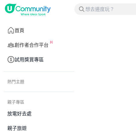
首頁
創作者合作平台
試用獎賞專區
熱門主題
親子專區
放電好去處
親子旅遊