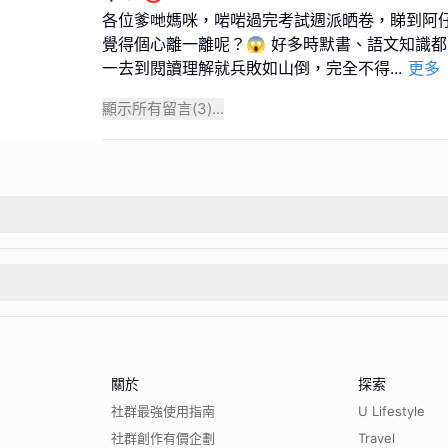
各位爹哋媽咪，啱啱過完考試週派晒卷，睇到阿
覺得個心離一離呢？😱 好多時默書、語文知識
一去到閱讀理解就兵敗如山倒，完全不得
...
更多
顯示所有留言(
3
)...
關於
探索
社群最強使用指南
U Lifestyle
社群創作有價企劃
Travel