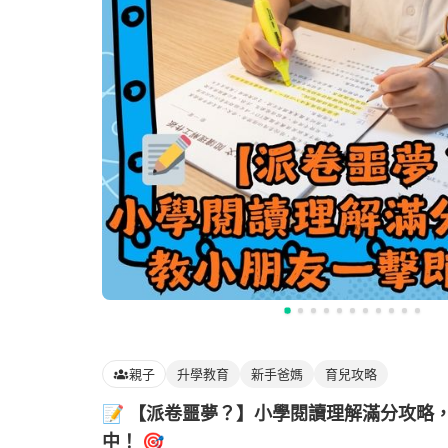
親子
升學教育
新手爸媽
育兒攻略
📝 【派卷噩夢？】小學閱讀理解滿分攻略
中！ 🎯