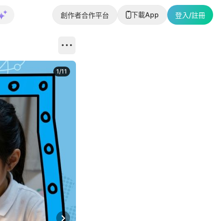
下載App
創作者合作平台
登入/註冊
1
/
11