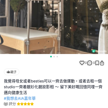
0
0
親子
我覺得母女或者besties可以一齊去做運動，或者去租一個
studio一齊着靚衫化靚妝影相 ～ 留下美好嘅回憶同埋一齊
#我想去AIA嘉年華
評分