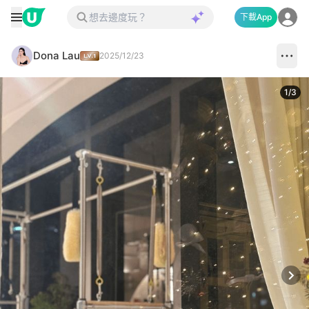
下載App
Dona Lau
2025/12/23
1
/
3
Next