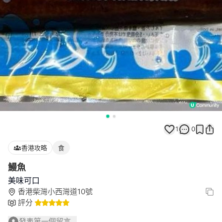
1
0
香港攻略
食
鰻魚
美味可口
香港柴灣小西灣道10號
評分
發表第一個留言...