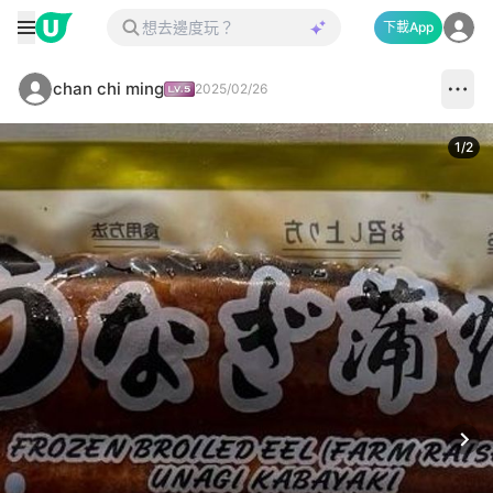
下載App
chan chi ming
2025/02/26
1
/
2
Next