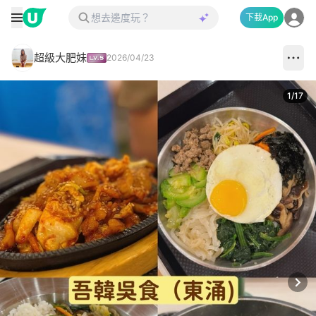
下載App
超級大肥妹
2026/04/23
1
/
17
Next