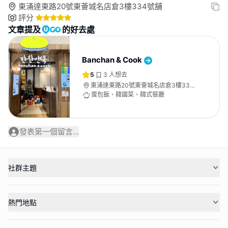
東涌達東路20號東薈城名店倉3樓334號舖
評分
文章提及
的好去處
Banchan & Cook
5
3
人想去
東涌達東路20號東薈城名店倉3樓334
號舖
蛋包飯、韓國菜、韓式餐廳
發表第一個留言...
社群主題
熱門地點