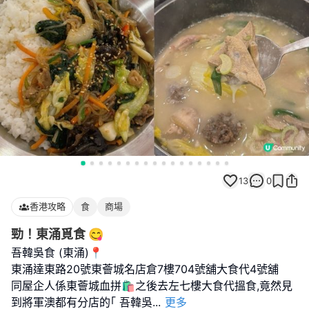
13
0
香港攻略
食
商場
勁！東涌覓食 😋
吾韓吳食 (東涌)📍
東涌達東路20號東薈城名店倉7樓704號舖大食代4號舖
同屋企人係東薈城血拼🛍️之後去左七樓大食代搵食,竟然見
到將軍澳都有分店的｢ 吾韓吳
...
更多