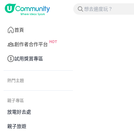
首頁
創作者合作平台
試用獎賞專區
熱門主題
親子專區
放電好去處
親子旅遊