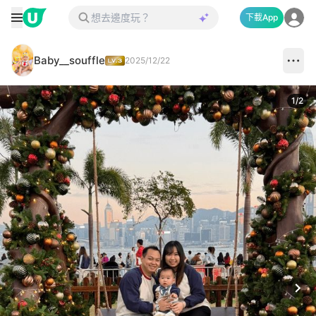
下載App
Baby__souffle
2025/12/22
1
/
2
Next