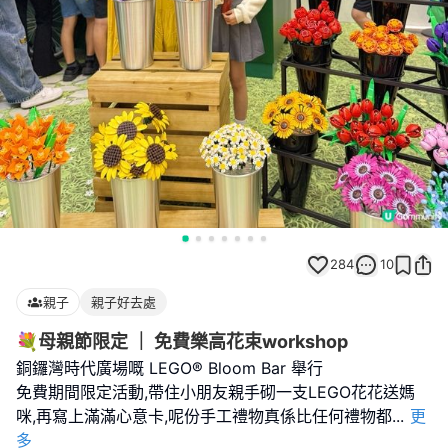
284
10
親子
親子好去處
💐母親節限定 ｜ 免費樂高花束workshop
銅鑼灣時代廣場嘅 LEGO® Bloom Bar 舉行
免費期間限定活動,帶住小朋友親手砌一支LEGO花花送媽
咪,再寫上滿滿心意卡,呢份手工禮物真係比任何禮物都
...
更
多