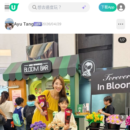
下載App
Ayu Tang
2026/04/29
1
/
7
Next