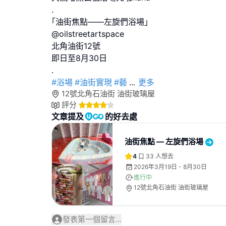
.
｢油街焦點——左旋們浴場｣
@oilstreetartspace
北角油街12號
即日至8月30日
#浴場
#油街實現
#藝
...
更多
12號北角石油街 油街玻璃屋
評分
文章提及
的好去處
油街焦點 — 左旋們浴場
4
33
人想去
2026年3月19日 - 8月30日
進行中
12號北角石油街 油街玻璃屋
發表第一個留言...