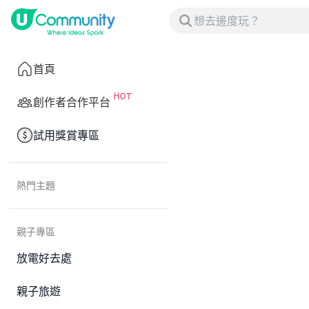
首頁
創作者合作平台
試用獎賞專區
熱門主題
親子專區
放電好去處
親子旅遊