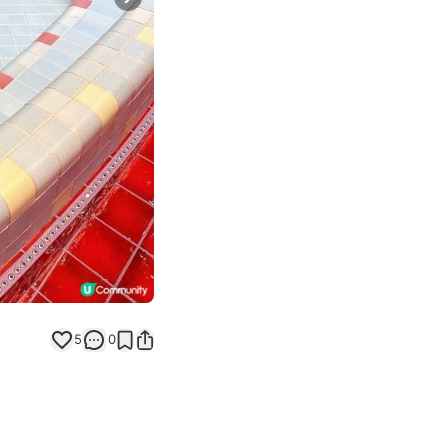
Next slide
5
0