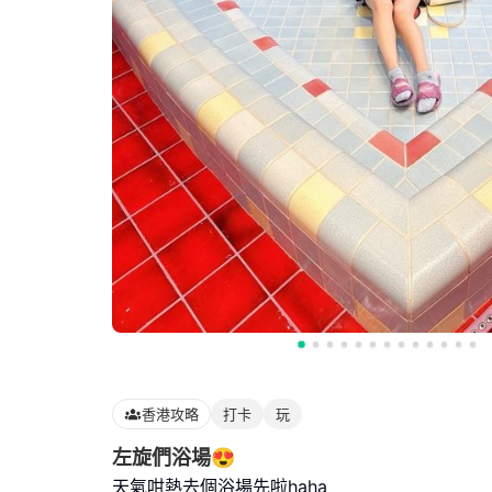
香港攻略
打卡
玩
左旋們浴場😍
天氣咁熱去個浴場先啦haha