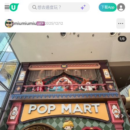
下載App
miumiumiu
2025/12/12
1
/
6
Next