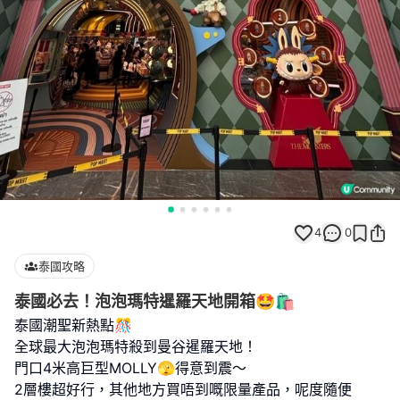
4
0
泰國攻略
泰國必去！泡泡瑪特暹羅天地開箱🤩🛍️
泰國潮聖新熱點🎊
全球最大泡泡瑪特殺到曼谷暹羅天地！
門口4米高巨型MOLLY🫣得意到震～
2層樓超好行，其他地方買唔到嘅限量產品，呢度隨便