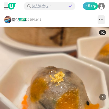
下載App
愉悅
2025/12/12
1
/
2
Next