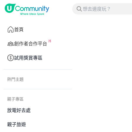
首頁
創作者合作平台
試用獎賞專區
熱門主題
親子專區
放電好去處
親子旅遊