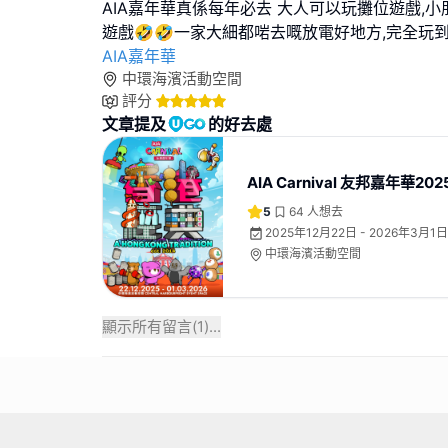
AIA嘉年華真係每年必去 大人可以玩攤位遊戲,
遊戲🤣🤣一家大細都啱去嘅放電好地方,完全玩
AIA嘉年華
中環海濱活動空間
評分
文章提及
的好去處
AIA Carnival 友邦嘉年華202
5
64
人想去
2025年12月22日 - 2026年3月1日
中環海濱活動空間
顯示所有留言(
1
)...