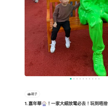
親子
1. 嘉年華🎡！一家大細放電必去！玩到唔捨