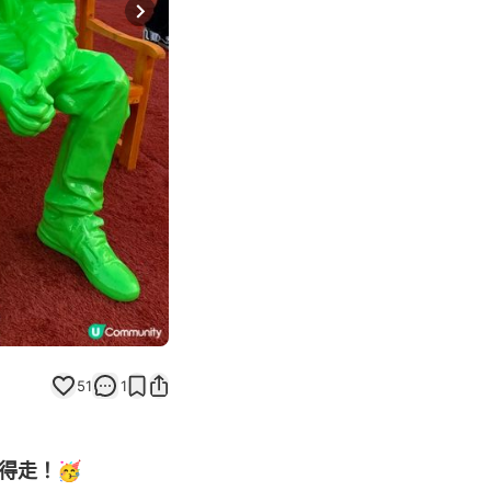
Next slide
51
1
得走！🥳