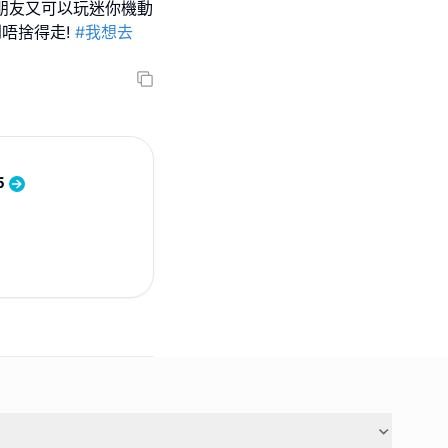
小朋友又可以玩迷你機動
到唔捨得走!
#我想去
5