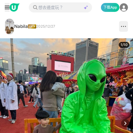
下載App
Nabila
2025/12/27
1
/
10
Next