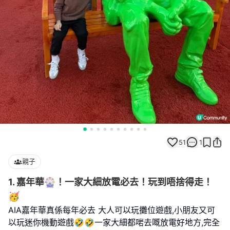
51
1
親子
1. 嘉年華🎡！一家大細放電必去！玩到唔捨得走！
🥳
AIA嘉年華真係每年必去 大人可以玩攤位遊戲,小朋友又可
以玩迷你機動遊戲🤣🤣一家大細都啱去嘅放電好地方,完全