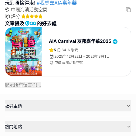
玩到唔捨得走!
#我想去AIA嘉年華
中環海濱活動空間
評分
文章提及
的好去處
AIA Carnival 友邦嘉年華2025
5
64
人想去
2025年12月22日 - 2026年3月1日
中環海濱活動空間
顯示所有留言(
1
)...
社群主題
熱門地點