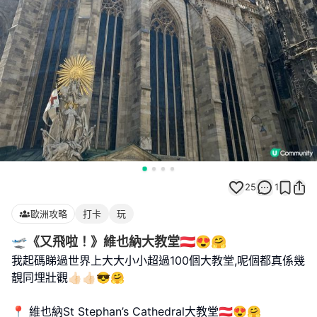
25
1
歐洲攻略
打卡
玩
🛫《又飛啦！》維也納大教堂🇦🇹😍🤗
我起碼睇過世界上大大小小超過100個大教堂,呢個都真係幾
靚同埋壯觀👍🏻👍🏻😎🤗
📍 維也納St Stephan’s Cathedral大教堂🇦🇹😍🤗