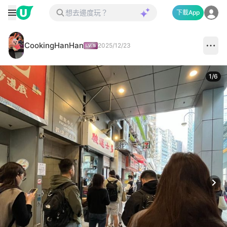
下載App
CookingHanHan
2025/12/23
1
/
6
Next