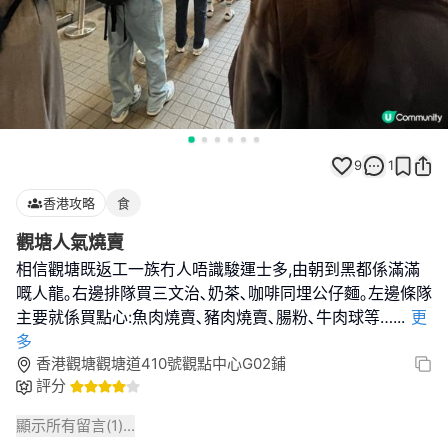
9
1
香港攻略
食
觀塘人氣燒賣
相信觀塘既返工一族冇人唔識駿運士多,由朝到黑都係滿滿
嘅人龍｡右邊排隊買三文治､奶茶､咖啡同埋公仔麵｡左邊條隊
主要就係買點心:魚肉燒賣､豬肉燒賣､腸粉､牛肉球等…
...
更
多
香港觀塘觀塘道410號觀點中心G02鋪
評分
顯示所有留言(
1
)...