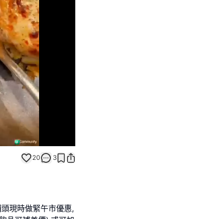
Unmute
20
3
鋪頭現時做緊午市優惠,