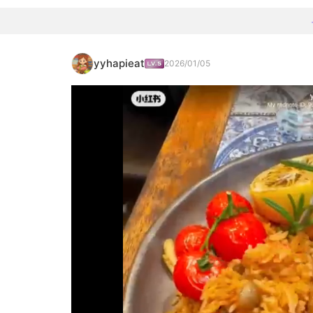
yyhapieat
2026/01/05