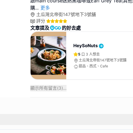
跟main course送熱黑咖啡或Earl Grey Tea
購
...
更多
土瓜灣北帝街147號地下3號舖
評分
文章提及
的好去處
HeySoNuts
5
3
人想去
土瓜灣北帝街147號地下3號舖
甜品、西式、Cafe
顯示所有留言(
3
)...