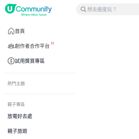
首頁
創作者合作平台
試用獎賞專區
熱門主題
親子專區
放電好去處
親子旅遊