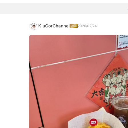
KiuGorChannel
2026/02/24