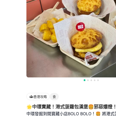
香港攻略
食
🌟中環寶藏！港式菠蘿包漢堡🍔邪惡爆燈
中環發掘到間寶藏小店BOLO BOLO！🍔 將