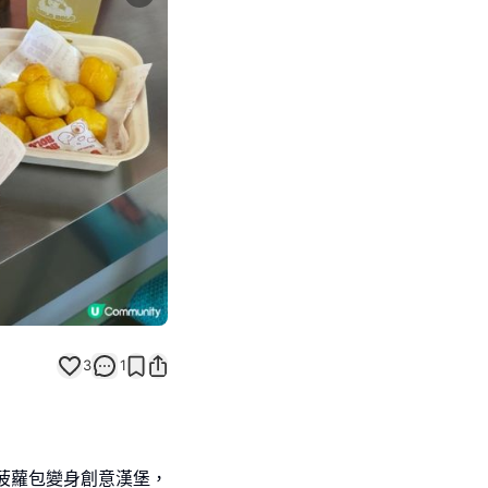
Next slide
3
1
！
港式菠蘿包變身創意漢堡，