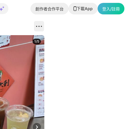
下載App
創作者合作平台
登入/註冊
1
/
5