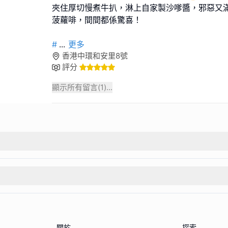
夾住厚切慢煮牛扒，淋上自家製沙嗲醬，邪惡又滿
菠蘿啡，間間都係驚喜！
#
...
更多
香港中環和安里8號
評分
顯示所有留言(
1
)...
關於
探索