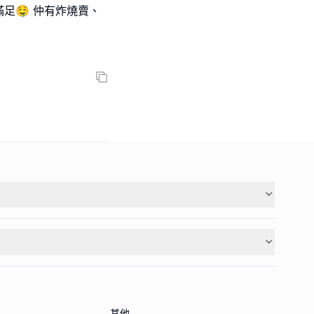
足🤤 仲有炸燒賣、
其他