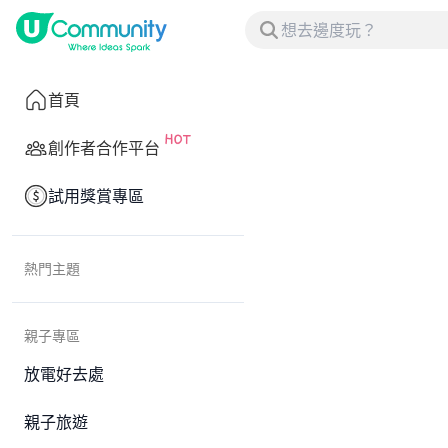
首頁
創作者合作平台
試用獎賞專區
熱門主題
親子專區
放電好去處
親子旅遊