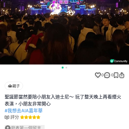
0
0
親子
聖誕節當然要陪小朋友入迪士尼～ 玩了整天晚上再看煙火
#我想去AIA嘉年華
評分
發表第一個留言...