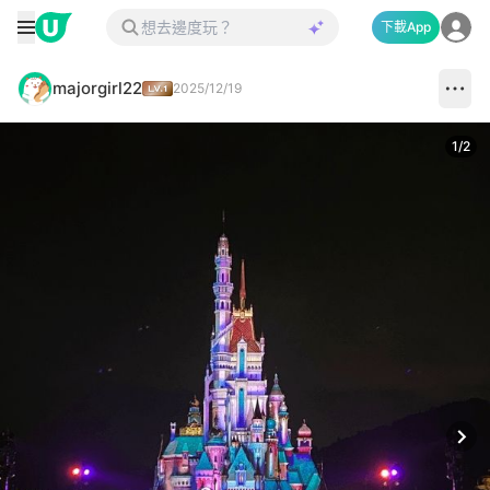
下載App
majorgirl22
2025/12/19
1
/
2
Next