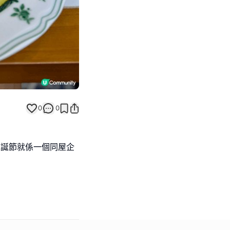
0
0
為聖誕節就係一個同屋企